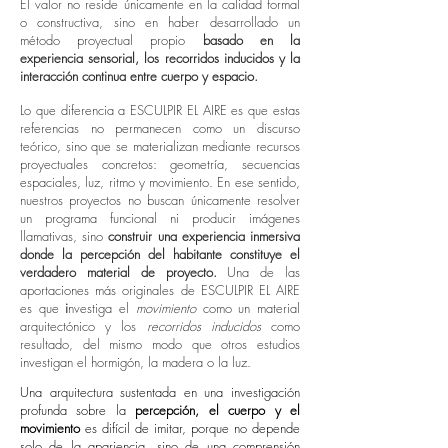
El valor no reside únicamente en la calidad formal
o constructiva, sino en haber desarrollado un
método proyectual propio
basado en la
experiencia sensorial, los recorridos inducidos y la
interacción continua entre cuerpo y espacio.
Lo que diferencia a ESCULPIR EL AIRE es que estas
referencias no permanecen como un discurso
teórico, sino que se materializan mediante recursos
proyectuales concretos: geometría, secuencias
espaciales, luz, ritmo y movimiento. En ese sentido,
nuestros proyectos no buscan únicamente resolver
un programa funcional ni producir imágenes
llamativas, sino
construir una experiencia inmersiva
donde la percepción del habitante constituye el
verdadero material de proyecto.
Una de las
aportaciones más originales de ESCULPIR EL AIRE
es que
i
nvestiga el
movimiento
como un material
arquitectónico y los
recorridos inducidos
como
resultado, del mismo modo que otros estudios
investigan el hormigón, la madera o la luz.
Una arquitectura sustentada en una investigación
profunda sobre la
percepción, el cuerpo y el
movimiento
es difícil de imitar, porque no depende
solo de la apariencia, sino de una comprensión