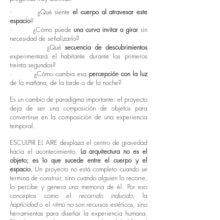
· ¿Qué siente
el cuerpo al atravesar este
espacio
?
· ¿Cómo puede
una curva invitar a girar
sin
necesidad de señalizarlo?
· ¿Qué
secuencia de descubrimientos
experimentará el habitante durante los primeros
treinta segundos?
· ¿Cómo cambia esa
percepción con la luz
de la mañana, de la tarde o de la noche?
Es un cambio de paradigma importante: el proyecto
deja de ser una composición de objetos para
convertirse en la composición de una experiencia
temporal.
ESCULPIR EL AIRE desplaza el centro de gravedad
hacia el acontecimiento.
La arquitectura no es el
objeto; es lo que sucede entre el cuerpo y el
espacio.
Un proyecto no está completo cuando se
termina de construir, sino cuando alguien lo recorre,
lo percibe y genera una memoria de él. Por eso
conceptos como el
recorrido inducido
, la
hapticidad
o el
ritmo
no son recursos estéticos, sino
herramientas para diseñar la experiencia humana.