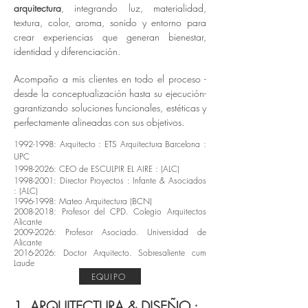
arquitectura
, integrando luz, materialidad,
textura, color, aroma, sonido y entorno para
crear experiencias que generan bienestar,
identidad y diferenciación.
Acompaño a mis clientes en todo el proceso -
desde la conceptualización hasta su ejecución-
garantizando soluciones funcionales, estéticas y
perfectamente alineadas con sus objetivos.
1992-1998
: Arquitecto : ETS Arquitectura Barcelona :
UPC
1998-2026
: CEO de ESCULPIR EL AIRE : (ALC)
1998-2001
: Director Proyectos : Infante & Asociados
: (ALC)
1996-1998
: Mateo Arquitectura (BCN)
2008-2018
: Profesor del CPD. Colegio Arquitectos
Alicante
2009-2026
: Profesor Asociado. Universidad de
Alicante
2016-2026
: Doctor Arquitecto. Sobresaliente cum
Laude
EQUIPO
1. ARQUITECTURA & DISEÑO :