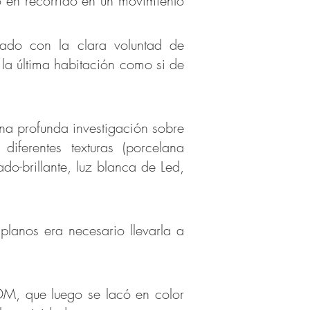
do en recorrido en un movimiento
ñado con la clara voluntad de
e la última habitación como si de
na profunda investigación sobre
diferentes texturas (porcelana
do-brillante, luz blanca de Led,
s planos era necesario llevarla a
 DM, que luego se lacó en color