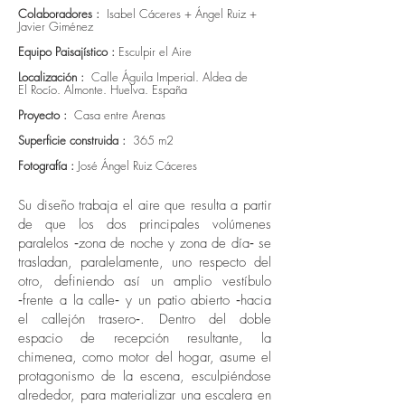
Colaboradores :
Isabel Cáceres + Ángel Ruiz +
Javier Giménez
Equipo Paisajístico :
Esculpir el Aire
Localización :
Calle Águila Imperial. Aldea de
El Rocío. Almonte. Huelva. España
Proyecto :
Casa entre Arenas
Superficie construida :
365 m2
Fotografía :
José Ángel Ruiz Cáceres
Su diseño trabaja el aire que resulta a partir
de que los dos principales volúmenes
paralelos ‐zona de noche y zona de día‐ se
trasladan, paralelamente, uno respecto del
otro, definiendo así un amplio vestíbulo
‐frente a la calle‐ y un patio abierto ‐hacia
el callejón trasero‐. Dentro del doble
espacio de recepción resultante, la
chimenea, como motor del hogar, asume el
protagonismo de la escena, esculpiéndose
alrededor, para materializar una escalera en