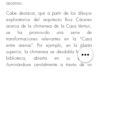
ascenso.
Cabe destacar, que a partir de los dibujos
exploratorios del arquitecto Ruiz Cáceres
acerca de la chimenea de la Casa Venturi,
se ha promovido una serie de
transformaciones relevantes en la “Casa
entre arenas”. Por ejemplo, en la planta
superior, la chimenea se desdobla hacia la
biblioteca, abierta en su balcón,
iluminándose cenitalmente a través de un
lucernario longitudinal que se desdobla por
detrás de la escalera-chimenea.
Volver atrás
CONTACTO
ESCULPIR EL AIRE
ARCHITECTURE & DESIGN OFFICE